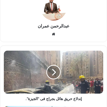
عبدالرحمن عمران
موقع
الويب
إندلاع
حريق
هائل
بجراج
فى
"الجيزة".
إندلاع حريق هائل بجراج فى "الجيزة".