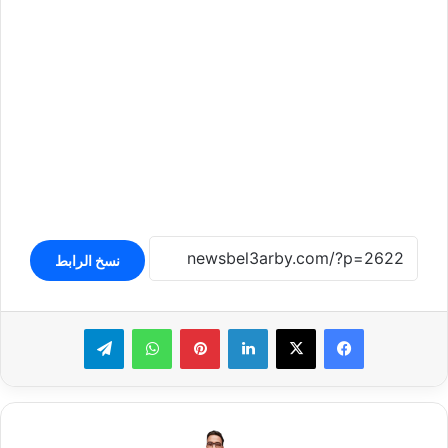
نسخ الرابط
لينكدإن
بينتيريست
واتساب
تيلقرام