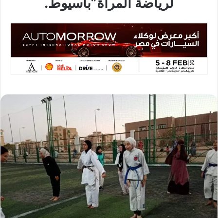
لرياضة المرأة”بأسيوط.