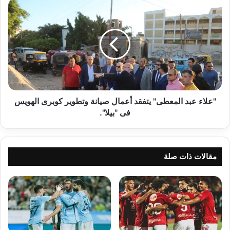
"علاء
عبد
المعطى"
يتفقد
أعمال
صيانة
وتطوير
كوبرى
الهويس
فى
"علاء عبد المعطى" يتفقد أعمال صيانة وتطوير كوبرى الهويس
"بيلا".
فى "بيلا".
مقالات ذات صلة