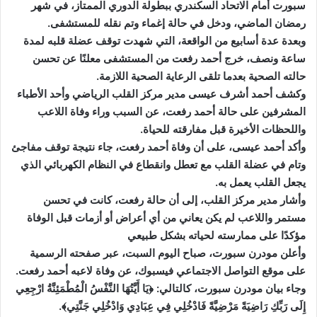
سبورت أمام الاتحاد السكندري ببطولة الدوري الممتاز، في شهر
رمضان الماضي، ودخل في حالة إغماء وتم نقله للمستشفى.
وبعدة عدة أسابيع من الواقعة، التي شهدت توقف عضلة قلبه لمدة
ساعة ونصف، خرج أحمد رفعت من المستشفى معلنًا عن تحسن
حالته الصحية بعدما تلقى الرعاية الصحية اللازمة.
وكشف أحمد أشرف عيسى مدير مركز القلب الرياضي وأحد الأطباء
المشرفين على حالة أحمد رفعت، عن السبب وراء وفاة اللاعب
واللحظات الأخيرة قبل مفارقته للحياة.
وأكد أحمد عيسى، على أن وفاة أحمد رفعت، جاء نتيجة توقف مفاجئ
وتام في عضلة القلب مع تعطل وانقطاع في النظام الكهربائي الذي
يجعل القلب يعمل به.
وأشار مدير مركز القلب، إلى أن حالة رفعت، كانت في تحسن
مستمر واللاعب لم يكن يعاني من أي أعراض أو أزمات قبل الوفاة
مؤكدًا على ممارسته لحياته بشكل طبيعي
وأعلن مودرن سبورت، صباح اليوم السبت، عبر صفحته الرسمية
على موقع التواصل الاجتماعي فيسبوك، عن وفاة لاعبه أحمد رفعت.
وجاء بيان مودرن سبورت، كالتالي: ﴿يَا أَيَّتُهَا النَّفْسُ الْمُطْمَئِنَّةُ ارْجِعِي
إِلَى رَبِّكِ رَاضِيَةً مَرْضِيَّةً فَادْخُلِي فِي عِبَادِي وَادْخُلِي جَنَّتِي﴾.