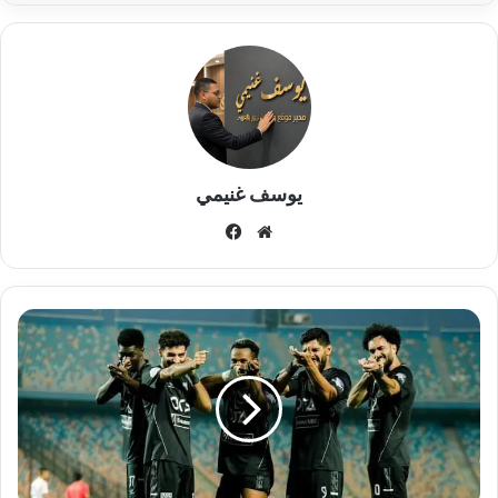
يوسف غنيمي
موقع
فيسبوك
الويب
تشكيل
فريق
زد
اف
سي
لمواجهة
البنك
الأهلي