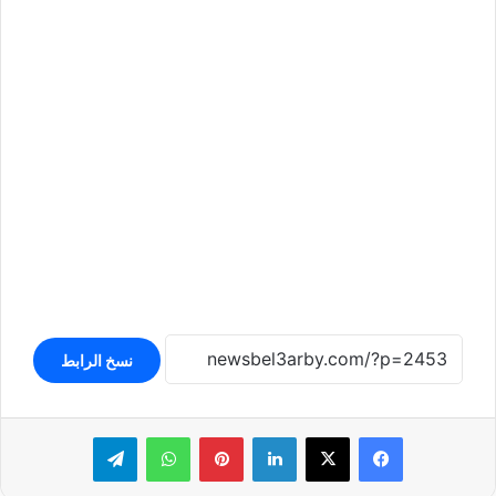
نسخ الرابط
لينكدإن
بينتيريست
واتساب
تيلقرام