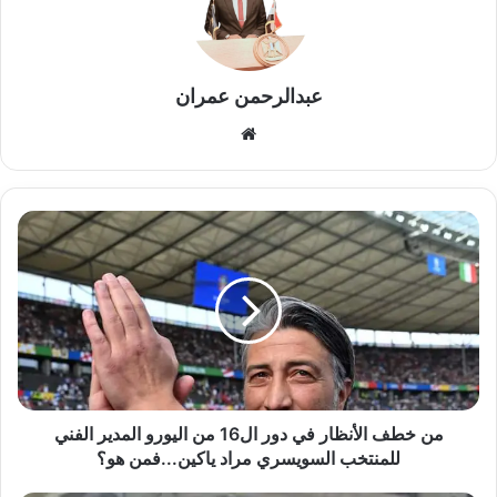
عبدالرحمن عمران
موقع
الويب
من
خطف
الأنظار
في
دور
ال16
من
اليورو
المدير
الفني
من خطف الأنظار في دور ال16 من اليورو المدير الفني
للمنتخب
للمنتخب السويسري مراد ياكين...فمن هو؟
السويسري