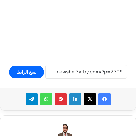
نسخ الرابط
لينكدإن
بينتيريست
واتساب
تيلقرام