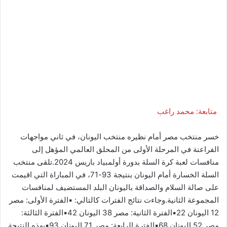
متابعة: محمد راغب
خسر منتخب مصر أمام نظيره منتخب اليونان، في ثاني مواجهات
الفراعنة في المرحلة الأولى من المحلق العالمي المؤهل إلى
منافسات لعبة كرة السلة بدورة أولمبياد باريس 2024.تلقى منتخب
السلة الخسارة أمام اليونان بنتيجة 93-71، في المباراة التي اقيمت
على صالة السلام والصداقة باليونان البلد المستضيف لمنافسات
المجموعة الثانية.وجاءت نتائج الفترات كالتالي: ▪︎الفترة الأولى: مصر
12 اليونان 22▪︎الفترة الثانية: مصر 38 اليونان 42▪︎الفترة الثالثة:
مصر 52 اليونان 68▪︎الفترة الرابعة: مصر 71 اليونان 93▪︎بهذه النتيجة