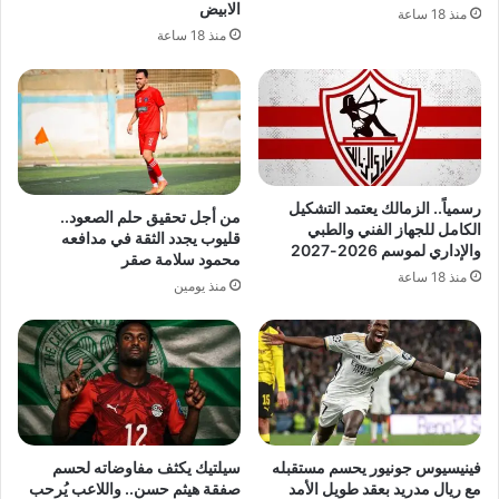
الابيض
منذ 18 ساعة
منذ 18 ساعة
رسمياً.. الزمالك يعتمد التشكيل
من أجل تحقيق حلم الصعود..
الكامل للجهاز الفني والطبي
قليوب يجدد الثقة في مدافعه
والإداري لموسم 2026-2027
محمود سلامة صقر
منذ 18 ساعة
منذ يومين
فينيسيوس جونيور يحسم مستقبله
سيلتيك يكثف مفاوضاته لحسم
مع ريال مدريد بعقد طويل الأمد
صفقة هيثم حسن.. واللاعب يُرحب