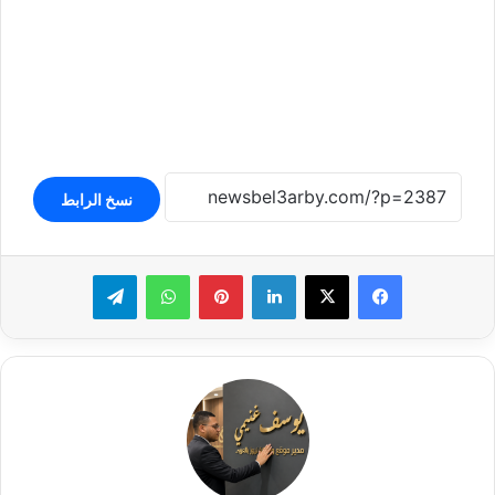
نسخ الرابط
لينكدإن
بينتيريست
واتساب
تيلقرام