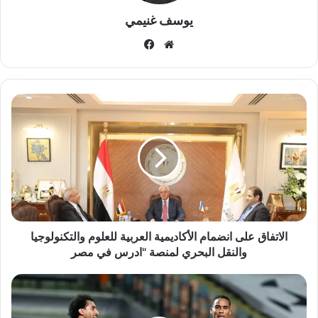
يوسف غنيمي
موقع
فيسبوك
الويب
الاتفاق
على
انضمام
الأكاديمية
العربية
للعلوم
والتكنولوجيا
والنقل
البحري
لمنصة
الاتفاق على انضمام الأكاديمية العربية للعلوم والتكنولوجيا
"ادرس
والنقل البحري لمنصة "ادرس في مصر
في
مصر
مهاجم
الزمالك
يعود