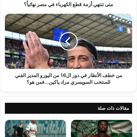
متى تنتهي أزمة قطع الكهرباء في مصر نهائياً؟
من
خطف
الأنظار
في
دور
ال16
من
اليورو
المدير
الفني
من خطف الأنظار في دور ال16 من اليورو المدير الفني
للمنتخب
للمنتخب السويسري مراد ياكين...فمن هو؟
السويسري
مراد
ياكين...فمن
هو؟
مقالات ذات صلة