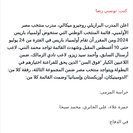
كتب: تونسي رضا
اعلن المدرب البرازيلي روجيرو ميكالي، مدرب منتخب مصر
الأولمبي، قائمة المنتخب الوطني التي ستخوض أولمبياد باريس
2024.ومن المقرر أن تقام أولمبياد باريس في الفترة من 24 يوليو
حتى 10 أغسطس المقبل.وشهدت القائمة تواجد محمد النني، لاعب
أرسنال السابق، وأحمد سيد زيزو، لاعب نادي الزمالك، ضمن
اللاعبين الكبار “فوق السن” الذين يحق للفراعنة اختيارهم في
البطولة.ويتواجد منتخب مصر ضمن المجموعة الثالثة، رفقة كلا من:
“الدومينيكان، أوزبكستان وإسبانيا”وضمت القائمة كلا من:
حراسة المرمى:
حمزة علاء، علي الجابري، محمد سيحا.
في الدفاع: