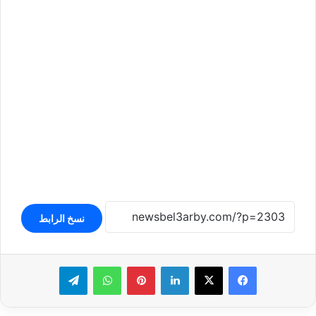
نسخ الرابط
لينكدإن
بينتيريست
واتساب
تيلقرام