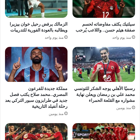
سيلتيك يكثف مفاوضاته لحسم
الزمالك يرفض رحيل خوان بيزيرا
صفقة هيثم حسن.. واللاعب يُرحب
ويطالبه بالعودة الفورية للتدريبات
منذ يوم واحد
منذ يوم واحد
رسميًا الأهلي يوجه الشكر للتونسي
مملكة جديدة للفرعون
محمد علي بن رمضان ويعلن نهاية
المصري..محمد صلاح يكتب فصل
مشواره مع القلعة الحمراء
جديد في طرابزون سبور التركي بعد
رحلة أنفيلد التاريخية
منذ يومين
منذ يومين