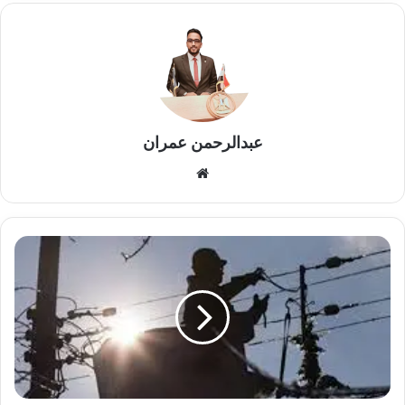
عبدالرحمن عمران
موقع
الويب
متى
تنتهي
أزمة
قطع
الكهرباء
في
مصر
نهائياً؟