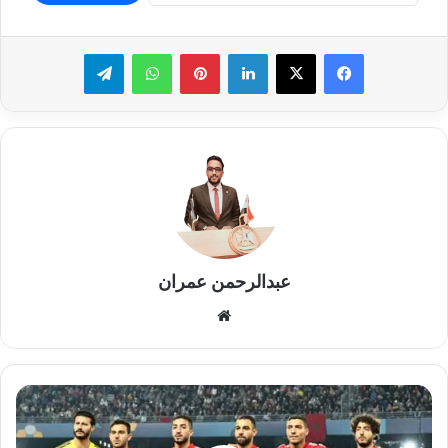
لينكدإن
بينتيريست
واتساب
تيلقرام
عبدالرحمن عمران
موقع
الويب
مهاجم
وحيد
في