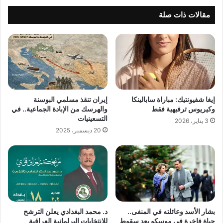
مقالات ذات صلة
إيغا شفيونتيك: مباراة سابالينكا
إيران تنقذ مسلمي البوسنة
وكيريوس ترفيهية فقط
والهرسك من الإبادة الجماعية.. في
التسعينيات
3 يناير، 2026
20 ديسمبر، 2025
بشار الأسد وعائلته في المنفى..
د. محمد البغدادي يعلن الترشح
حياة فاخرة في موسكو بعد سقوط
للانتخابات البرلمانية العراقية