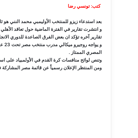
كتب: تونسي رضا
بعد استدعاء زيزو للمنتخب الأوليمبي محمد النني هو ثاني ال
و انتشرت تقارير في الفترة الماضية حول تعاقد الأهلي م
تقارير آخره تؤكد ان بعض الفرق الصاعدة للدوري الانج
و ي
المصري الممتاز .
وتنص لوائح منافسات كرة القدم في الأولمبياد على استدعاء 3 لاعبين فوق الـ23 عاماً لقائمة كل منتخب التي تضم 18
ومن المنتظر الإعلان رسمياً عن قائمة مصر المشاركة ف