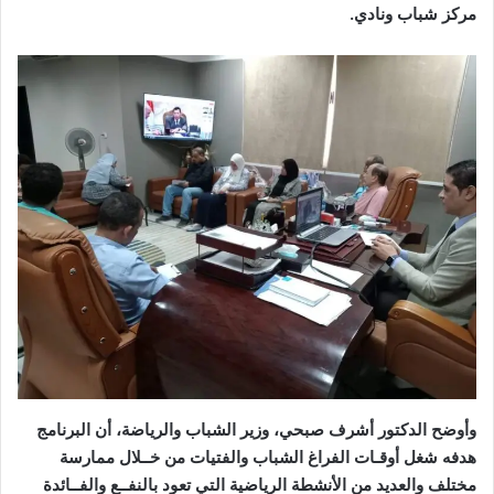
مركز شباب ونادي.
وأوضح الدكتور أشرف صبحي، وزير الشباب والرياضة، أن البرنامج
هدفه شغل أوقـات الفراغ الشباب والفتيات من خــلال ممارسة
مختلف والعديد من الأنشطة الرياضية التي تعود بالنفــع والفــائدة