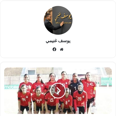
يوسف غنيمي
موقع
فيسبوك
الويب
تشكيل
الجهاز
الفني
لمنتخب
مصر
الأول
لكرة
القدم
النسائية