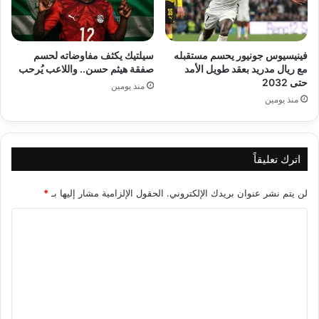
فينيسيوس جونيور يحسم مستقبله
سيلتيك يكثف مفاوضاته لحسم
مع ريال مدريد بعقد طويل الأمد
صفقة هيثم حسن.. واللاعب يُرحب
حتى 2032
منذ يومين
منذ يومين
اترك تعليقاً
لن يتم نشر عنوان بريدك الإلكتروني.
الحقول الإلزامية مشار إليها بـ
*
ا
ل
ت
ع
ل