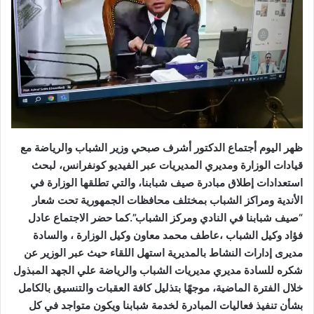
ظهر اليوم أجتماع الدكتور أشرف صبحي وزير الشباب والرياضة مع
قيادات الوزارة ومديري المديريات عبر الفيديو كونفرانس، لبحث
استعدادات إطلاق مبادرة صيف شبابنا، والتي تطلقها الوزارة في
الأندية ومراكز الشباب بمختلف محافظات الجمهورية تحت شعار
“صيف شبابنا في النادي ومركز الشباب”.كما حضر الاجتماع عادل
فؤاد وكيل الشباب ،عاطف محمد معاون وكيل الوزارة ، والسادة
مديرى إدارات النشاط بالمديرية استهل اللقاء حيث عبر الوزير عن
شكره للسادة مديري مديريات الشباب والرياضة علي الجهد المبذول
خلال الفترة الماضية، موجهًا بتذليل كافة العقبات والتنسيق بالكامل
بشأن تنفيذ فعاليات المبادرة لخدمة شبابنا ويكون متواجد في كل