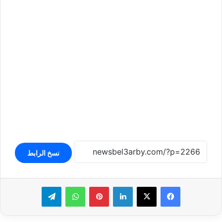
نسخ الرابط
لينكدإن
بينتيريست
واتساب
تيلقرام