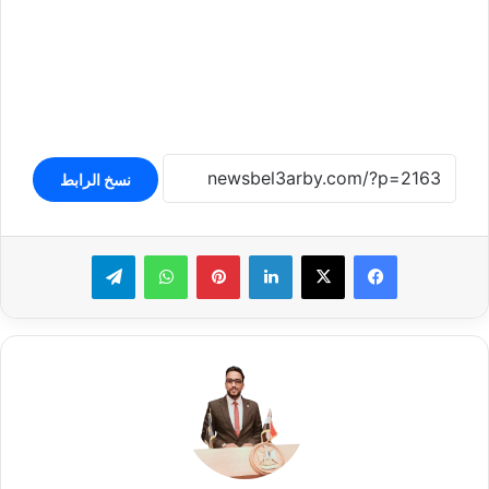
نسخ الرابط
لينكدإن
بينتيريست
واتساب
تيلقرام