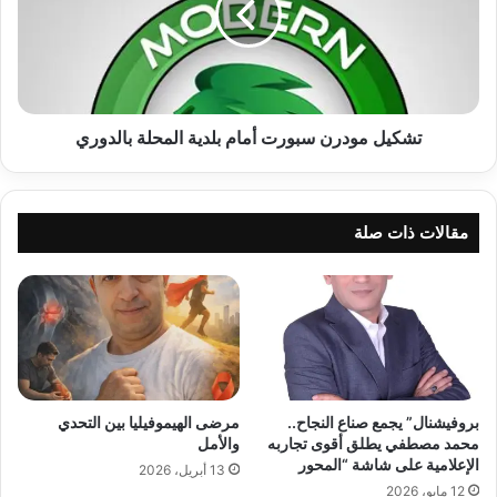
وتعيينه
بلدية
وزيرا
المحلة
للدفاع.
بالدوري
تشكيل مودرن سبورت أمام بلدية المحلة بالدوري
مقالات ذات صلة
بروفيشنال” يجمع صناع النجاح..
مرضى الهيموفيليا بين التحدي
محمد مصطفي يطلق أقوى تجاربه
والأمل
الإعلامية على شاشة “المحور
13 أبريل، 2026
12 مايو، 2026