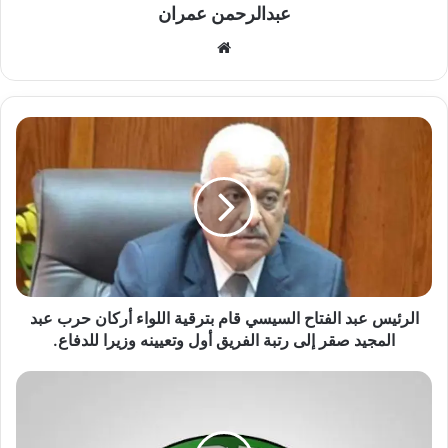
عبدالرحمن عمران
موقع
الويب
الرئيس
عبد
الفتاح
السيسي
قام
بترقية
اللواء
أركان
حرب
عبد
الرئيس عبد الفتاح السيسي قام بترقية اللواء أركان حرب عبد
المجيد
المجيد صقر إلى رتبة الفريق أول وتعيينه وزيرا للدفاع.
صقر
إلى
تشكيل
رتبة
مودرن
الفريق
سبورت
أول
أمام