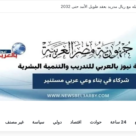
فقة هيثم حسن.. واللاعب يُرحب
24 ساعة
حوادث
اقتصاد
دولي
سياسة
غير مصنف