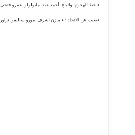
▪︎ خط الهجوم:بواتينج. أحمد عيد. مابولولو .عمرو فتحى
▪︎يغيب عن الاتحاد : • مازن اشرف. مورو ساليفو. تراو