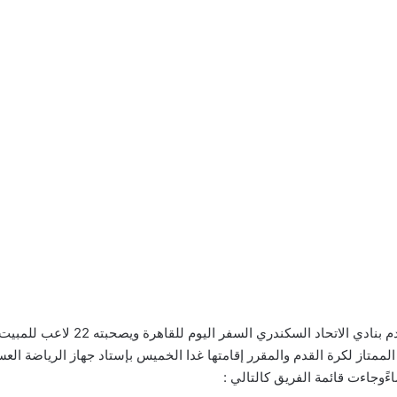
قرر “أحمد ساري” المدير الفني للفريق
وري المصري الممتاز لكرة القدم والمقرر إقامتها غدا الخميس بإستاد جهاز الرياضة
ءًوجاءت قائمة الفريق كالتالي :