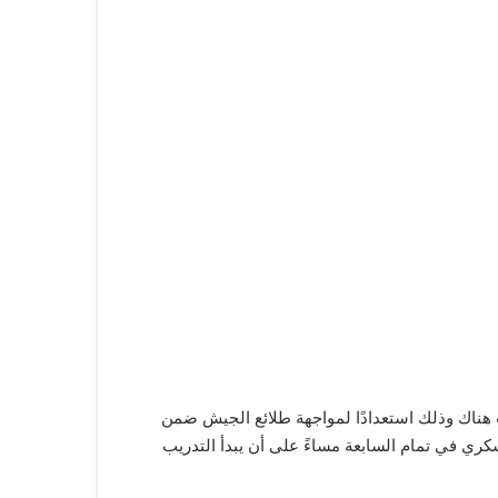
 الأول لكرة القدم بنادي الاتحاد السكندري السفر اليوم للقاهرة ويصحبته 22 لاعب للمبيت هناك وذلك استعدادًا لمواجهة طلائع الجيش ضمن
 العسكري في تمام السابعة مساءً على أن يبدأ التدريب