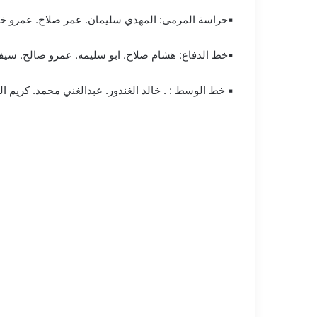
▪︎حراسة المرمى: المهدي سليمان. عمر صلاح. عمرو خل
▪︎خط الدفاع: هشام صلاح. ابو سليمه. عمرو صالح. سيف
▪︎ خط الوسط : . خالد الغندور. عبدالغني محمد. كريم 