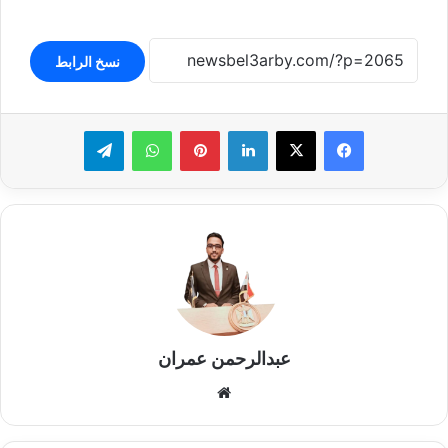
نسخ الرابط
لينكدإن
بينتيريست
واتساب
تيلقرام
عبدالرحمن عمران
موقع
الويب