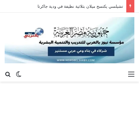
تشيلسي يكتسح ميلان بثلاثية نظيفة في ودية جاكرتا
القائمة
بح
الوضع ا