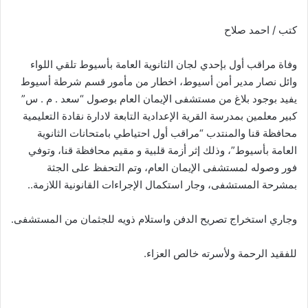
كتب / احمد صلاح
وفاة مراقب أول بإحدي لجان الثانوية العامة بأسيوط تلقي اللواء
وائل نصار مدير أمن أسيوط، اخطار من مأمور قسم شرطة أسيوط
يفيد بوجود بلاغ من مستشفى الإيمان العام بوصول “سعد . م . س”
كبير معلمين بمدرسة القرية الإعدادية التابعة لادارة نقادة التعليمية
محافظة قنا والمنتدب “مراقب أول احتياطي بامتحانات الثانوية
العامة بأسيوط”، وذلك إثر أزمة قلبية و مقيم محافظة قنا، وتوفي
فور وصوله لمستشفى الإيمان العام، وتم التحفظ على الجثة
بمشرحة المستشفى، وجار استكمال الإجراءات القانونية اللازمة..
وجاري استخراج تصريح الدفن واستلام ذويه للجثمان من المستشفى.
للفقيد الرحمة ولأسرته خالص العزاء.