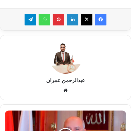
لينكدإن
بينتيريست
واتساب
تيلقرام
عبدالرحمن عمران
موقع
الويب
استمرار
كامل
الوزير