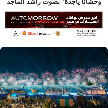
وحشانا ياجدة” بصوت راشد الماجد