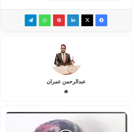
لينكدإن
بينتيريست
واتساب
تيلقرام
عبدالرحمن عمران
موقع
الويب
نساء
غزة
......بين