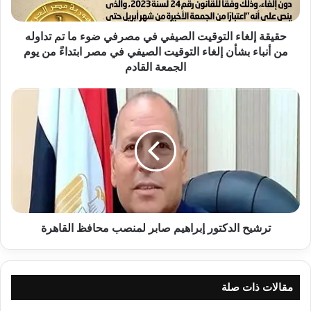
ما
تم
تداوله
حقيقة إلغاء التوقيت الصيفي في مصرفي ضوء ما تم تداوله
من
من أنباء بشأن إلغاء التوقيت الصيفي في مصر ابتداءً من يوم
أنباء
الجمعة القادم
بشأن
إلغاء
ترشيح
التوقيت
الدكتور
الصيفي
إبراهيم
في
صابر
مصر
لمنصب
ابتداءً
محافظ
من
القاهرة
يوم
الجمعة
القادم
ترشيح الدكتور إبراهيم صابر لمنصب محافظ القاهرة
مقالات ذات صلة