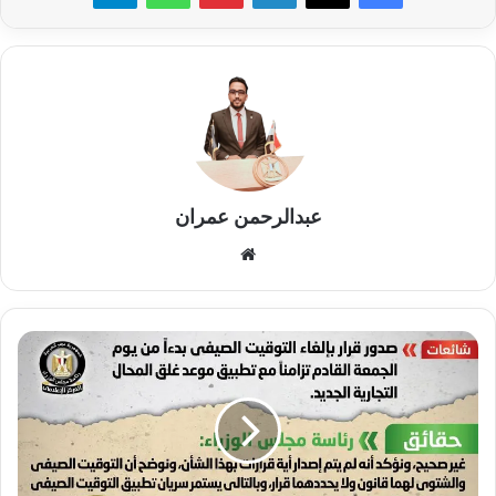
عبدالرحمن عمران
موقع
الويب
حقيقة
إلغاء
التوقيت
الصيفي
في
مصرفي
ضوء