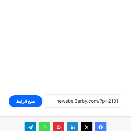
نسخ الرابط
لينكدإن
بينتيريست
واتساب
تيلقرام