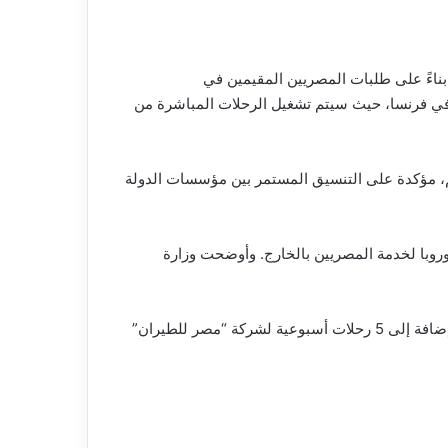
بناءً على طلبات المصريين المقيمين في
ن في فرنسا، حيث سيتم تشغيل الرحلات المباشرة من
م، مؤكدة على التنسيق المستمر بين مؤسسات الدولة
روبا لخدمة المصريين بالخارج. وأوضحت وزارة
رحلتان أسبوعيًا لشركة “آير كايرو” بداية من منتصف 2025، ورحلتان أسبوعيًا لشركة “نسما للطيران” بداية من أغسطس 2024، إضافة إلى 5 رحلات أسبوعية لشركة “مصر للطيران”