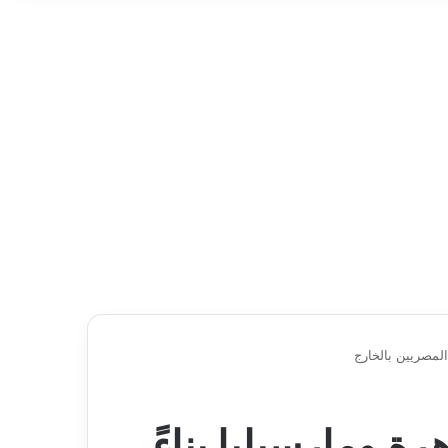
المصريين بالخارج
ة ومارسيليا بناءً