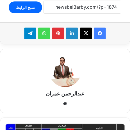
نسخ الرابط
لينكدإن
بينتيريست
واتساب
تيلقرام
عبدالرحمن عمران
موقع
الويب
جدول