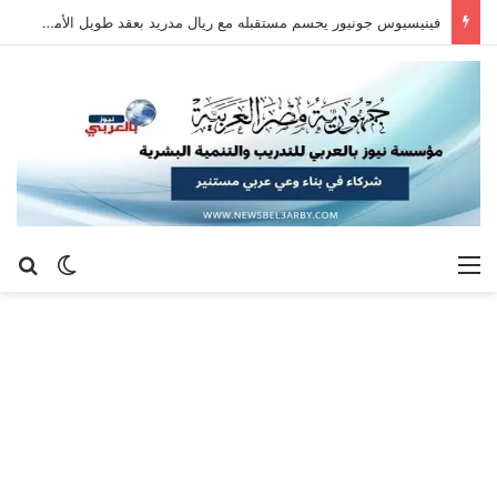
فينيسيوس جونيور يحسم مستقبله مع ريال مدريد بعقد طويل الأمد حتى 2032
القائمة
بح
الوضع ا