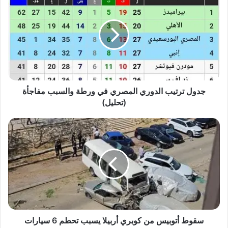
ترتيب
الدوري
المصري
في
ورطة
والسبب
مفاجأة
(تحليل)
جدول ترتيب الدوري المصري في ورطة والسبب مفاجأة
(تحليل)
سقوط
أتوبيس
من
كوبري
أربيلا
يسبب
تحطم
6
سيارات
بالتجمع
سقوط أتوبيس من كوبري أربيلا يسبب تحطم 6 سيارات