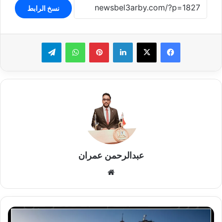
نسخ الرابط
لينكدإن
بينتيريست
واتساب
تيلقرام
عبدالرحمن عمران
موقع
الويب
اللواء
رضا