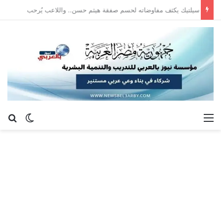
سيلتيك يكثف مفاوضاته لحسم صفقة هيثم حسن.. واللاعب يُرحب
القائمة
بح
الوضع ا