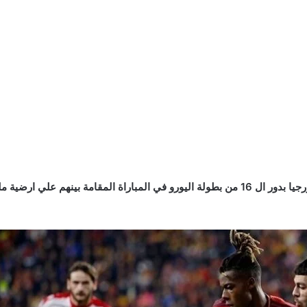
يستعد المنتخب الأسباني لخوض لقاءه أمام منتخب جورجيا بدور ال 16 من بطولة اليورو في المب