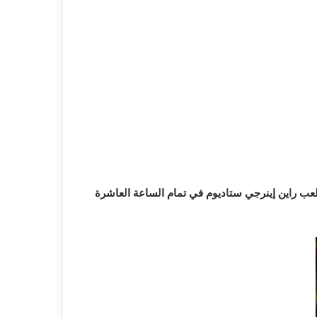
اراة المقامة بينهم علي ارضية ملعب راين إينرجي ستاديوم في تمام الساعة العاشرة