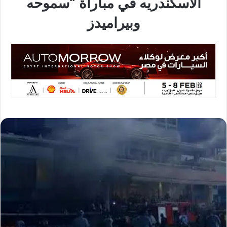
الاسكندريه في مباراة “سموحه
وبيراميدز