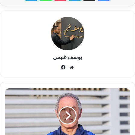
يوسف غنيمي
موقع
فيسبوك
الويب
قائمة
الاهلي
لمباراة
طلائع
الجيش