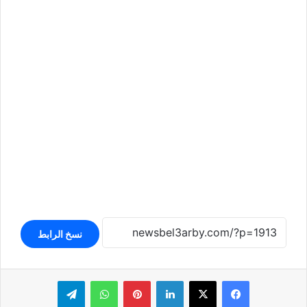
نسخ الرابط
لينكدإن
بينتيريست
واتساب
تيلقرام