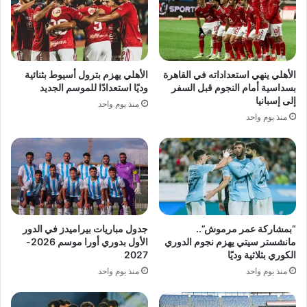
الأهلي ينهي استعداداته في القاهرة
الأهلي يهزم بترول أسيوط بثنائية
بسداسية أمام النجوم قبل السفر
وديًا استعدادًا للموسم الجديد
إلى إسبانيا
منذ يوم واحد
منذ يوم واحد
“بمشاركة عمر مرموش”..
جدول مباريات بيراميدز في الدور
مانشستر سيتي يهزم نجوم الدوري
الأول بدوري أورا موسم 2026-
الكوري بثلاثية وديًا
2027
منذ يوم واحد
منذ يوم واحد