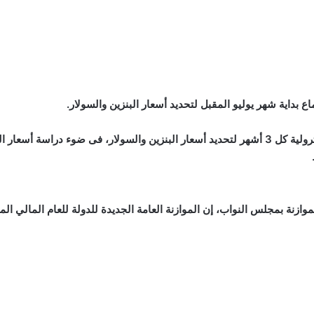
اع بداية شهر يوليو المقبل لتحديد أسعار البنزين والسولار.
ومن المقرر أن تجتمع لجنة التسعير التلقائي للمواد البترولية كل 3 أشهر لتحديد أسعار البنزين وا