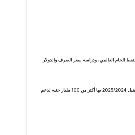
لسولار، فى ضوء دراسة أسعار النفط الخام العالمي، ودراسة سعر الصرف والدولار
من جانبه، قال النائب ياسر عمر ، وكيل لجنة الخطة والموازنة بمجلس النواب، إن الموازنة العامة الجديدة للدولة للعام المالي المقبل 2025/2024 بها أكثر من 100 مليار جنيه لدعم