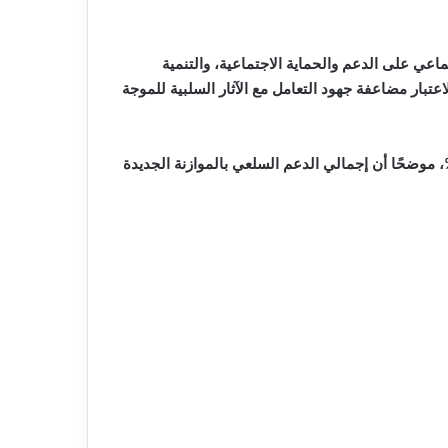
ات الدولة المتوقعة بالموازنة الجديدة للعام المالي المقبل 2025/2024، للإنفاق الاجتماعي على الدعم والحماية الاجتماعية، والتنمية
لاعتبار مضاعفة جهود التعامل مع الآثار السلبية للموجة
الوزير أنه تم تخصيص 635.9 مليار جنيه للدعم والمنح والمزايا الاجتماعية في موازنة العام المالي الجديد، بمعدل نمو 19.3%، موضحًا أن إجمالي الدعم السلعي بالموازنة الجديدة