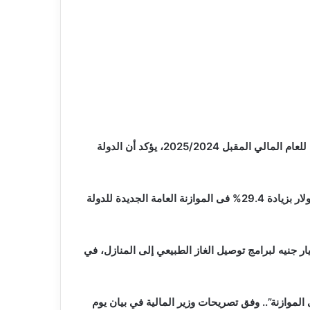
وأكد عمر، فى تصريحات خاصة لـ”صدى البلد”، أن وجود هذا الرقم الكبير لدعم المواد البترولية فى الموازنة العامة الجديدة للدولة للعام المالي المقبل 2025/2024، يؤكد أن الدولة
كان الدكتور محمد معيط، وزير المالية، أعلن أنه تم تخصيص أيضا 154.5 مليار جنيه لدعم المواد البترولية متمثلة فى البنزين والسولار بزيادة 29.4% فى الموازنة العامة الجديدة للدولة
المالية محمد معيط، إنه تم تخصيص 2.5 مليار جنيه لدعم الكهرباء، ومليارا آخر لدعم شركات المياه، إضافة إلى 3.5 مليار جنيه لبرامج توصيل الغاز الطبيعي إلى المنازل، في
الموازنة”.. وفق تصريحات وزير المالية في بيان يوم