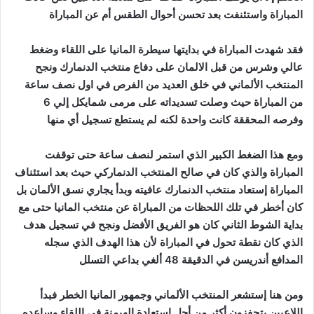
المباراة واستئنفت بعد تحسن أحوال الطقس أم عن المباراة
فقد شهدت المباراة في بدايتها سيطرة المانيا على اللقاء وضغط
عالي وشرس من قبل الالمان على دفاع منتخب الدنمارك ونجح
المنتخب الألماني في خلق العديد من الفرص في اول نصف ساعة
من المباراة حيث وصلت تسديداته على مرمى شمايكل إلي 6
وفرصه المحققة كانت واحدة لكنه لم يستطع تسجيل أي منها
ومع هذا الضغط الكبير الذي استمر لنصف ساعة حتى توقفت
المباراة والذي كان في صالح المنتخب الدنماركي حيث بعد استئناف
المباراة إستعاد منتخب الدنمارك عافيته وبدأ يجاري نسق الألمان بل
كان أخطر في تلك اللحظات من المباراة عن منتخب المانيا حتى مع
بداية الشوط الثاني كان هو الفريق الأفضل ونجح في تسجيل هدف
الذي كان نقطة تحول في المباراة لأن هذا الهدف الذي سجله
المدافع أندريسن في الدقيقة 48 ألغي بداعي التسلل
ومن هنا إستشعر المنتخب الألماني وجمهور المانيا الخطر فبدأ
اللاعبين يتحفزون أكثر من أجل استعادة الهيمنة في اللقاء وساعده