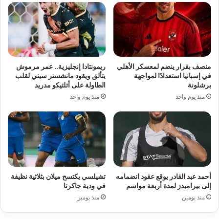
منصف بقرار ينضم لمعسكر الأهلي
ريمونتادا إنجليزية.. عمر مرموش
في إسبانيا استعدادًا لمواجهة
يتألق ويقود مانشستر سيتي لقلب
برشلونة
الطاولة على أتلتيكو مدريد
منذ يوم واحد
منذ يوم واحد
أحمد عبد القادر يوقع عقود انضمامه
تشيلسي يكتسح ميلان بثلاثية نظيفة
إلى بيراميدز لمدة أربعة مواسم
في ودية جاكرتا
منذ يومين
منذ يومين