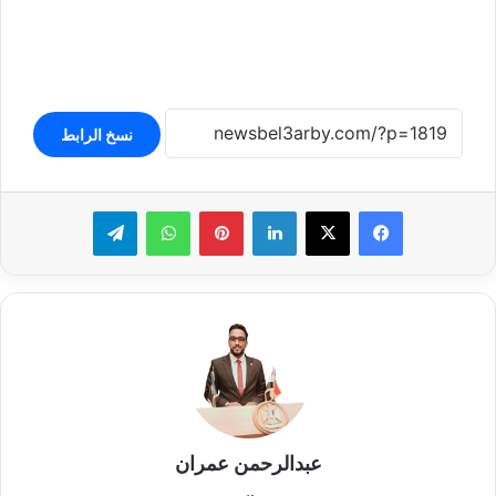
نسخ الرابط
لينكدإن
بينتيريست
واتساب
تيلقرام
عبدالرحمن عمران