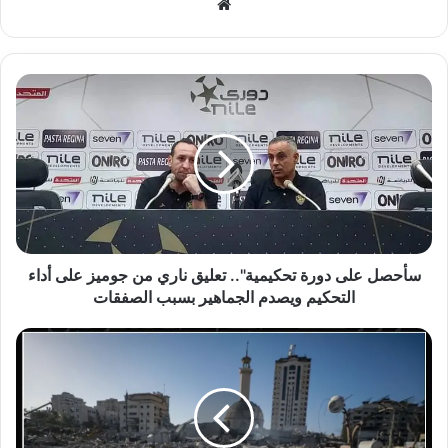
موقع
الويب
سأحصل
على
دورة
تحكيمية"..
تعليق
ناري
من
جوميز
على
أداء
سأحصل على دورة تحكيمية".. تعليق ناري من جوميز على أداء
التحكيم
التحكيم ويصدم الجماهير بسبب الصفقات
ويصدم
الجماهير
اللواء
بسبب
رضا
الصفقات
يعقوب
خلال
متابعته
الإرتباط