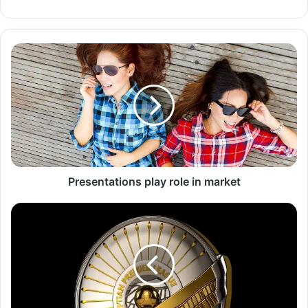
الويب
Presentations
play
role
in
market
Presentations play role in market
قبل
مباريات
اليوم
تعرف
على
ترتيب
جدول