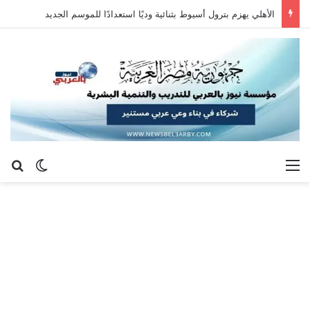
الأهلي يهزم بترول أسيوط بثنائية وديًا استعدادًا للموسم الجديد
القائمة
بح
الوضع ا