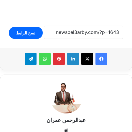
نسخ الرابط
لينكدإن
بينتيريست
واتساب
تيلقرام
عبدالرحمن عمران
موقع