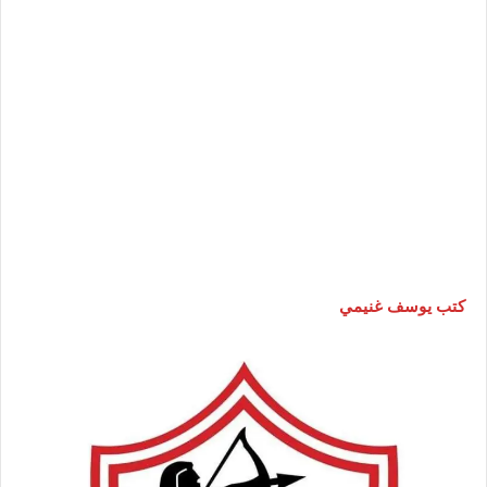
كتب يوسف غنيمي