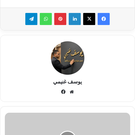
لينكدإن
بينتيريست
واتساب
تيلقرام
يوسف غنيمي
موقع
فيسبوك
الويب
تعرف
على
قائمة
الأهلي