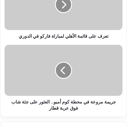
لمباراة
فاركو
في
الدوري
تعرف على قائمة الأهلي لمباراة فاركو في الدوري
جريمة
مروعة
في
محطة
كوم
أمبو..
العثور
على
جثة
شاب
جريمة مروعة في محطة كوم أمبو.. العثور على جثة شاب
فوق
فوق عربة قطار
عربة
قطار