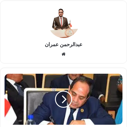
عبدالرحمن عمران
موقع
الويب
الرئيس
السيسي
يوقع
11
قانونًا
حيويًّا
لتحقيق
التنمية
المستدامة