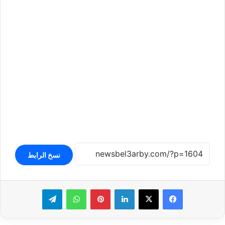
نسخ الرابط
لينكدإن
بينتيريست
واتساب
تيلقرام