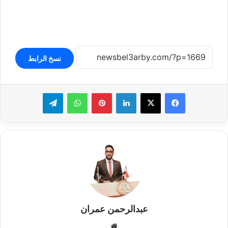
نسخ الرابط
لينكدإن
بينتيريست
واتساب
تيلقرام
عبدالرحمن عمران
موقع