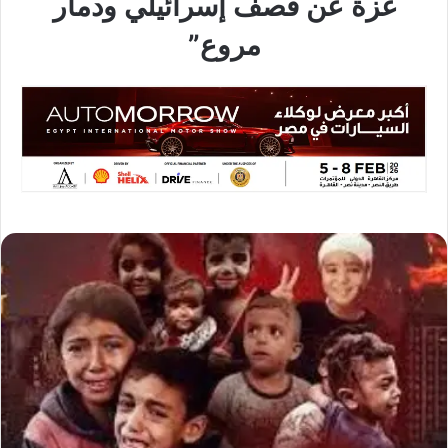
غزة عن قصف إسرائيلي ودمار
مروع”