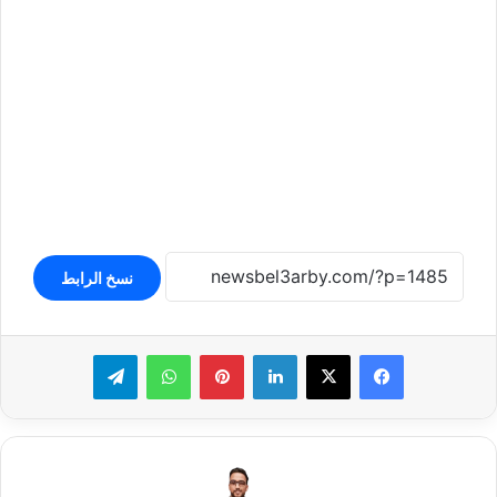
نسخ الرابط
لينكدإن
بينتيريست
واتساب
تيلقرام