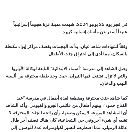
في فجر يوم 25 يونيو 2024، شهدت مدينة غزة هجوماً إسرائيلياً
عنيفاً أسفر عن مأساة إنسانية كبيرة.
وفقاً لشهادات شاهد عيان، بدأت الهجمات بقصف مراكز إيواء مكتظة
بالسكان، مما أدى إلى احتراق جثث الأطفال.
وصل الشاهد إلى مدرسة “أسماء الابتدائية” التابعة لوكالة الأونروا
والتي لا تزال تشتعل فيها النيران، حيث وجد طفلة محترقة بين ألسنة
اللهب والدخان.
كما شاهد جثث محترقة ومقطعة لعدة أطفال في مدرسة “عبد
الفتاح حمود”، بينهم أطفال من عائلتي الجرو والفيومي. وأكد الشاهد
أن المشاهد المروعة لا يمكن وصفها، وأن رائحة الجثث المحترقة لا
تشبه أي شيء آخر.وفي حي الشجاعية، كان هناك قصف آخر طال
عائلة الزميلي، مما اضطرهم للسير لكيلومترات عدة للوصول إلى