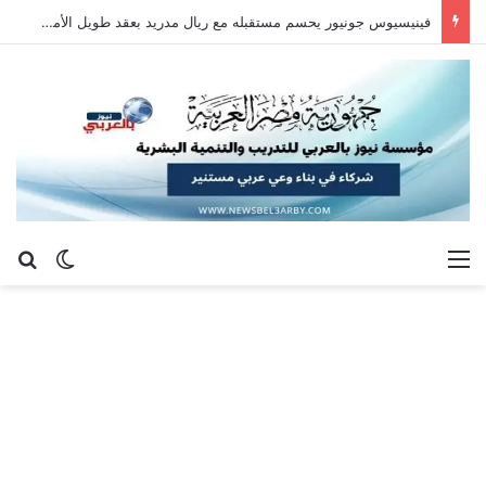
فينيسيوس جونيور يحسم مستقبله مع ريال مدريد بعقد طويل الأمد حتى 2032
القائمة
بح
الوضع ا