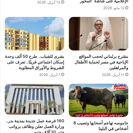
الإعلامية على شاشة “المحور
13 أبريل، 2026
12 مايو، 2026
مقترح برلماني لحجب المواقع
بشرى للشباب.. طرح 50 ألف وحدة
الإباحية في مصر لحماية الأطفال
إسكان اجتماعي قريبًا.. تعرف على
والمراهقين
الشروط والأوراق المطلوبة
11 أبريل، 2026
7 أبريل، 2026
160 فرصة عمل جديدة بمدينة بدر..
جاموسه تهاجم أصحابها وتصيب 8
وزارة العمل تعلن وظائف برواتب
أشخاص في البلينا
حتى 10 آلاف جنيه