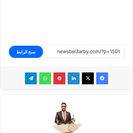
نسخ الرابط
لينكدإن
بينتيريست
واتساب
تيلقرام