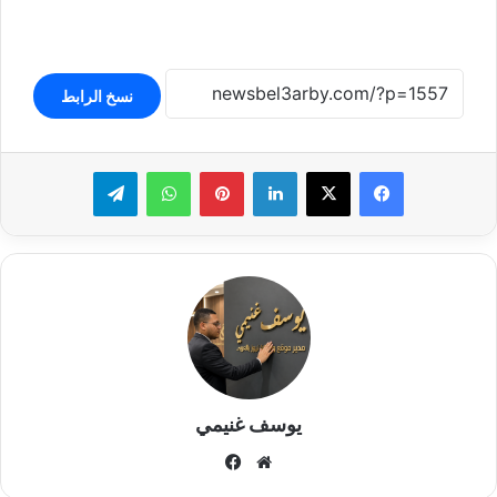
نسخ الرابط
لينكدإن
بينتيريست
واتساب
تيلقرام
يوسف غنيمي
موقع
فيسبوك
الويب