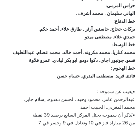
حراس المرمى:
الهانى سليمان . محمد أشرف .
خط الدفاع:
بركات حجاج. جاستين آرثر . طارق علاء. أحمد حكم.
حمدي علاء. مصطفى ميدو
خط الوسط:
محمد كناريا. محمد مكرونه. أحمد خالد. محمد عصام. عبداللطيف
قسو. جونيور اجاي. دكوا دودو. ابو بكر ليادي. عمرو قلاوة
خط الهجوم :
فادى فريد. مصطفى البدري. حسام حسن
▪︎يغيب عن سموحه :
عبدالرحمن عامر. محمود وحيد . لحسن دهدوه. إسلام جابر.
محمد المغربي. الحبيب احمد
▪︎يُذكر أن سموحه يحتل المركز السابع برصيد 39 نقطة
من 26 مباراة فاز في 10 وتعادل في 9 وخسر في 7