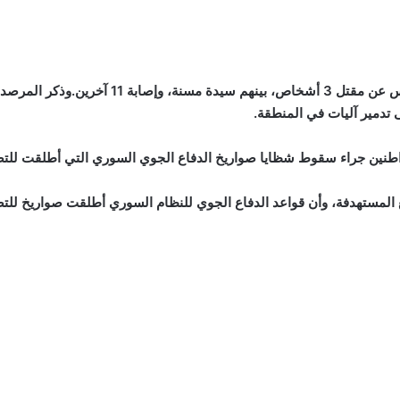
أسفرت الغارة الإسرائيلية على دمشق فجر يوم ال
ى تدمير آليات في المنطقة.
اطنين جراء سقوط شظايا صواريخ الدفاع الجوي السوري التي أطلقت للتص
ع المستهدفة، وأن قواعد الدفاع الجوي للنظام السوري أطلقت صواريخ لل