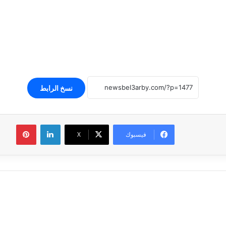
نسخ الرابط
لينكدإن
بينتير
فيسبوك
‫X