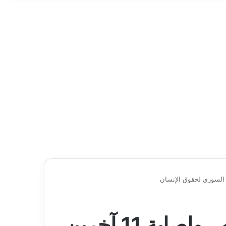
غارة إسرائيلية على دمشق تودي بحياة 3 أشخاص وإصابة 11 آخرين