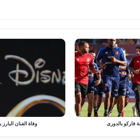
وفاة
الفنان
البارز
بيل
كوبس
عن
عمر
ناهز
التسعين
عامًا
هة فاركو بالدورى
وفاة الفنان البارز