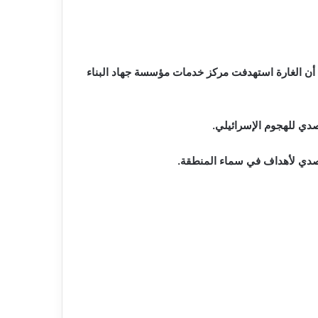
خميس عن مقتل 3 أشخاص، بينهم سيدة مسنة، وإصابة 11 آخرين.وذكر المرصد أن الغارة استهدفت مركز خدمات مؤسسة جهاد البناء
دي للهجوم الإسرائيلي.
تصدي لأهداف في سماء المنطقة.