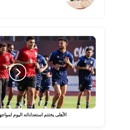
الأهلى
يختتم
استعداداته
اليوم
لمواجهة
فاركو
بالدورى
الأهلى يختتم استعداداته اليوم لمواج