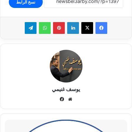
نسخ الرابط
لينكدإن
بينتيريست
واتساب
تيلقرام
يوسف غنيمي
موقع
فيسبوك
الويب
د
.