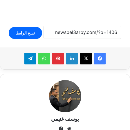
نسخ الرابط
لينكدإن
بينتيريست
واتساب
تيلقرام
يوسف غنيمي
موقع
فيسبوك