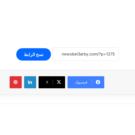
نسخ الرابط
لينكدإن
بينتير
فيسبوك
‫X