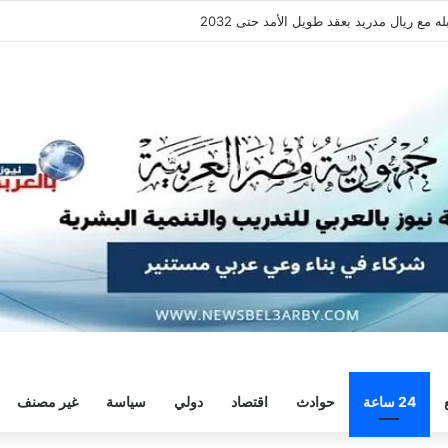
فقة هيثم حسن.. واللاعب يُرحب
24 ساعة
حوادث
اقتصاد
دولي
سياسة
غير مصنف