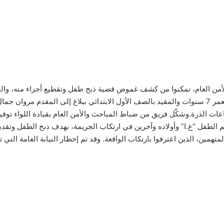
من العام، تمكنوا من كشف غموض قضية ذبح طفل وتقطيع أجزاء منه، والتي
الهمامية.فقد تقدمت أسرة الطفل “محمد” البالغ من العمر 7 سنوات والمقيد بالصف الأول الابتدائي بب
عات الذرة.وشكّل فريق من ضباط المباحث والأمن العام بقيادة اللواء توف
لطفل “ع.ا” وأولاده وآخرين في ارتكاب الجريمة، بهدف ذبح الطفل وتقديم
ين، الذين اعترفوا بارتكاب الواقعة. وقد تم إخطار النيابة العامة التي