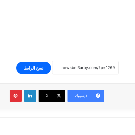
نسخ الرابط
لينكدإن
بينتير
فيسبوك
‫X