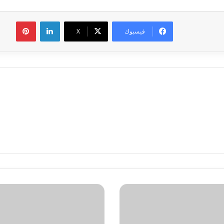
لينكدإن
بينتير
فيسبوك
‫X
عقوبات
كبيره..
ماذا
يحدث