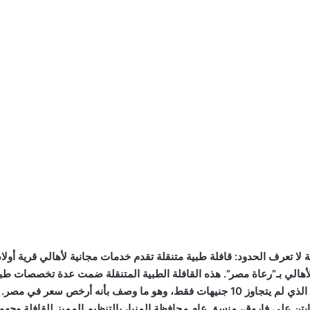
 لا تعرف الحدود: قافلة طبية متنقلة تقدم خدمات مجانية لأهالي قرية أولا
أهالي بـ”رعاة مصر”. هذه القافلة الطبية المتنقلة ضمت عدة تخصصات طبية،
والأذن والحنجرة.وقد أبهر الأهالي سعر الكشف الطبي، الذي لم يتجاوز 10 جنيهات فقط، وهو 
ابتن علي فاروق، منسق عام محافظة المنيا، بالتنظيم المميز للقافلة وجهو