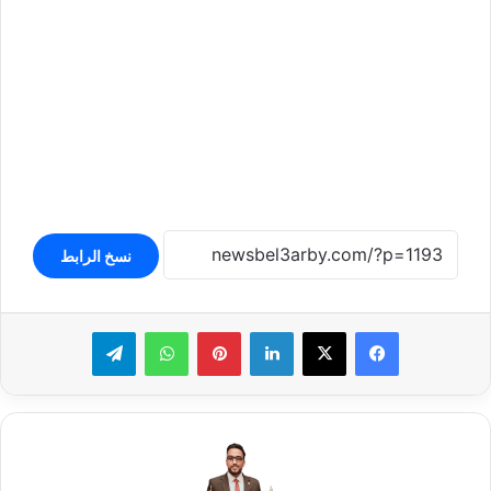
نسخ الرابط
لينكدإن
بينتيريست
واتساب
تيلقرام