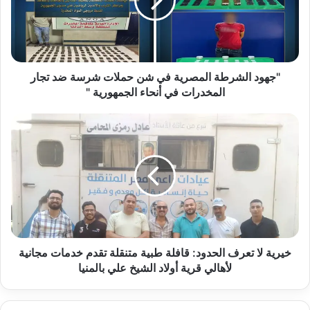
شن
حملات
شرسة
ضد
تجار
المخدرات
"جهود الشرطة المصرية في شن حملات شرسة ضد تجار
في
المخدرات في أنحاء الجمهورية "
أنحاء
الجمهورية
خيرية
"
لا
تعرف
الحدود:
قافلة
طبية
متنقلة
تقدم
خدمات
مجانية
خيرية لا تعرف الحدود: قافلة طبية متنقلة تقدم خدمات مجانية
لأهالي
لأهالي قرية أولاد الشيخ علي بالمنيا
قرية
أولاد
الشيخ