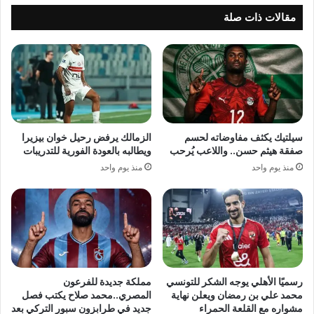
علي
مقالات ذات صلة
بالمنيا
سيلتيك يكثف مفاوضاته لحسم
الزمالك يرفض رحيل خوان بيزيرا
صفقة هيثم حسن.. واللاعب يُرحب
ويطالبه بالعودة الفورية للتدريبات
منذ يوم واحد
منذ يوم واحد
رسميًا الأهلي يوجه الشكر للتونسي
مملكة جديدة للفرعون
محمد علي بن رمضان ويعلن نهاية
المصري..محمد صلاح يكتب فصل
مشواره مع القلعة الحمراء
جديد في طرابزون سبور التركي بعد