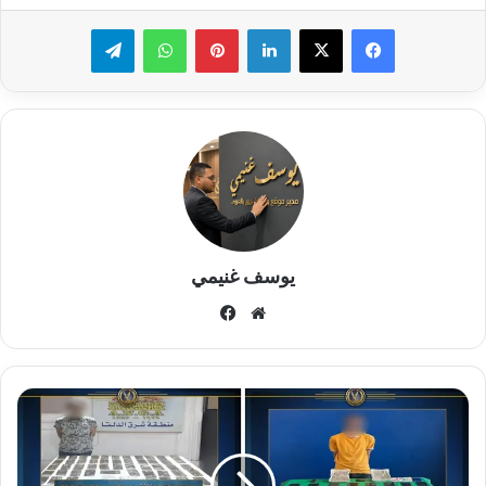
لينكدإن
بينتيريست
واتساب
تيلقرام
يوسف غنيمي
موقع
فيسبوك
الويب
"جهود
الشرطة
المصرية
في