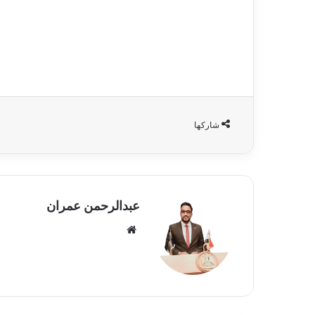
شاركها
عبدالرحمن عمران
موقع
الويب