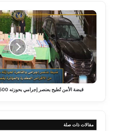
قبضة
الأمن
تُطيح
بعنصر
إجرامي
بحوزته
371,500
قرص
مخدر
بالمرج.
قبضة الأمن تُطيح بعنصر إجرامي بحوزته 371,500 قرص مخدر بالمرج.
مقالات ذات صلة