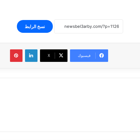
نسخ الرابط
لينكدإن
بينتير
فيسبوك
‫X