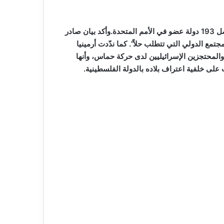
في خطوة هامة، أعلنت أرمينيا اليوم الجمعة اعترافها الرسمي بدولة فلسطينية، مما يرفع عدد الدول المعترفة بها إلى 148 من أصل 193 دولة عضو في الأمم المتحدة.وأكد بيان صادر
مع الدولي التي تتطلب حلاً”. كما ندّدت أرمينيا
والمحتجزين الإسرائيليين لدى حركة حماس، وأنها
على خلفية اعتراف بلاده بالدولة الفلسطينية.