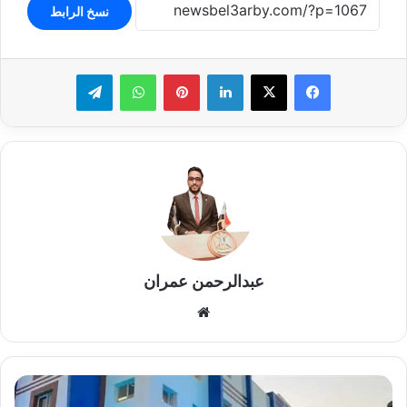
نسخ الرابط
لينكدإن
بينتيريست
واتساب
تيلقرام
عبدالرحمن عمران
موقع
الويب
تسعير
المستحضرات