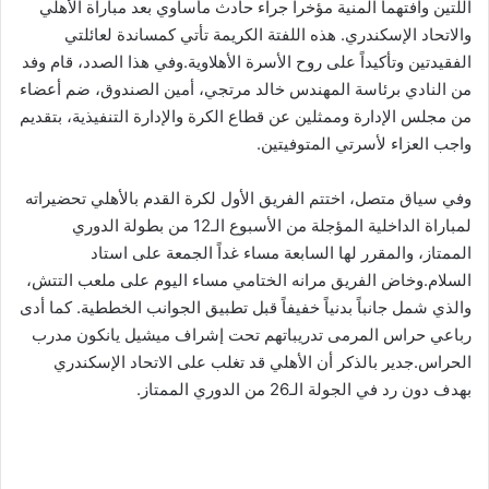
اللتين وافتهما المنية مؤخراً جراء حادث مأساوي بعد مباراة الأهلي
والاتحاد الإسكندري. هذه اللفتة الكريمة تأتي كمساندة لعائلتي
الفقيدتين وتأكيداً على روح الأسرة الأهلاوية.وفي هذا الصدد، قام وفد
من النادي برئاسة المهندس خالد مرتجي، أمين الصندوق، ضم أعضاء
من مجلس الإدارة وممثلين عن قطاع الكرة والإدارة التنفيذية، بتقديم
واجب العزاء لأسرتي المتوفيتين.
وفي سياق متصل، اختتم الفريق الأول لكرة القدم بالأهلي تحضيراته
لمباراة الداخلية المؤجلة من الأسبوع الـ12 من بطولة الدوري
الممتاز، والمقرر لها السابعة مساء غداً الجمعة على استاد
السلام.وخاض الفريق مرانه الختامي مساء اليوم على ملعب التتش،
والذي شمل جانباً بدنياً خفيفاً قبل تطبيق الجوانب الخططية. كما أدى
رباعي حراس المرمى تدريباتهم تحت إشراف ميشيل يانكون مدرب
الحراس.جدير بالذكر أن الأهلي قد تغلب على الاتحاد الإسكندري
بهدف دون رد في الجولة الـ26 من الدوري الممتاز.