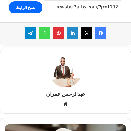
نسخ الرابط
لينكدإن
بينتيريست
واتساب
تيلقرام
عبدالرحمن عمران
موقع
الويب
سارة