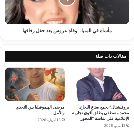
بعد
حفل
زفافها
مأساة في المنيا.. وفاة عروس بعد حفل زفافها
مقالات ذات صلة
بروفيشنال” يجمع صناع النجاح..
مرضى الهيموفيليا بين التحدي
محمد مصطفي يطلق أقوى تجاربه
والأمل
الإعلامية على شاشة “المحور
13 أبريل، 2026
12 مايو، 2026