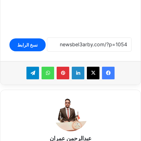
نسخ الرابط
لينكدإن
بينتيريست
واتساب
تيلقرام
عبدالرحمن عمران