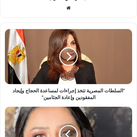
موقع
الويب
"السلطات
المصرية
تتخذ
إجراءات
لمساعدة
الحجاج
وإيجاد
المفقودين
وإعادة
الجثامين"
"السلطات المصرية تتخذ إجراءات لمساعدة الحجاج وإيجاد
المفقودين وإعادة الجثامين"
مأساة
في
المنيا..
وفاة
عروس