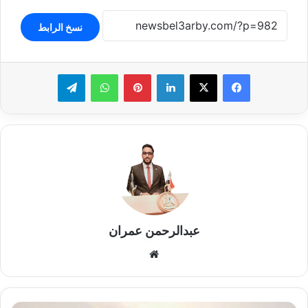
نسخ الرابط
لينكدإن
بينتيريست
واتساب
تيلقرام
عبدالرحمن عمران
موقع
الويب