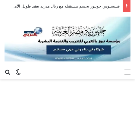
فينيسيوس جونيور يحسم مستقبله مع ريال مدريد بعقد طويل الأمد حتى 2032
القائمة
بح
الوضع ا