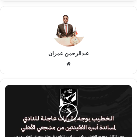
عبدالرحمن عمران
موقع
الويب
قرارات
عاجلة
من
الخطيب
لمساندة
أسرتي
الفقيدتين
من