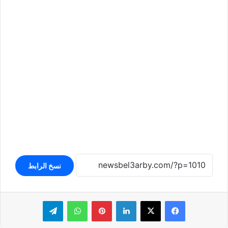
نسخ الرابط
لينكدإن
بينتيريست
واتساب
تيلقرام