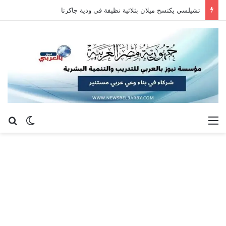
تشيلسي يكتسح ميلان بثلاثية نظيفة في ودية جاكرتا
القائمة
بح
الوضع ا