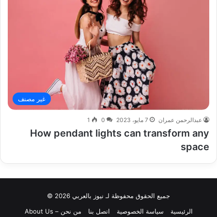
غير مصنف
عبدالرحمن عمران
7 مايو، 2023
0
1
How pendant lights can transform any
space
جميع الحقوق محفوظة لـ نيوز بالعربي 2026 ©
الرئيسية
سياسة الخصوصية
اتصل بنا
من نحن – About Us