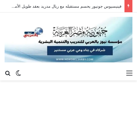
فينيسيوس جونيور يحسم مستقبله مع ريال مدريد بعقد طويل الأمد حتى 2032
القائمة
بح
الوضع ا