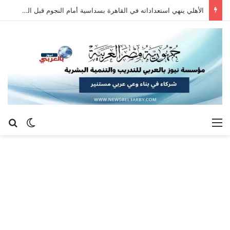
الأهلي ينهي استعداداته في القاهرة بسداسية أمام النجوم قبل السفر إلى إسبانيا
القائمة
بح
الوضع ا