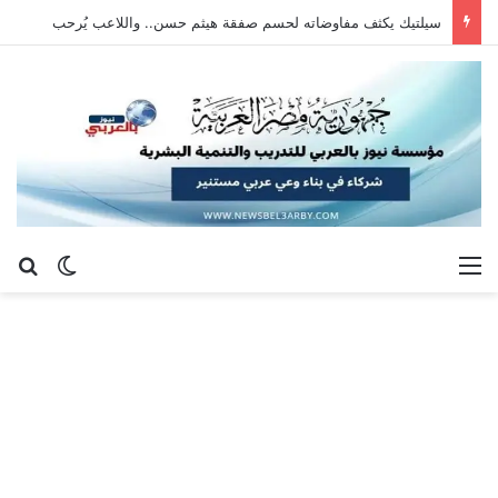
سيلتيك يكثف مفاوضاته لحسم صفقة هيثم حسن.. واللاعب يُرحب
القائمة
بح
الوضع ا