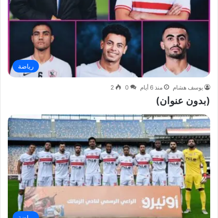
رياضة
يوسف هشام
منذ 6 أيام
0
2
(بدون عنوان)
رياضة