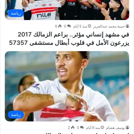
رياضة
حبيبة محمد عبدالعزيز
منذ 5 أيام
0
6
في مشهد إنساني مؤثر.. براعم الزمالك 2017
يزرعون الأمل في قلوب أبطال مستشفى 57357
رياضة
يوسف هشام
منذ 6 أيام
0
2