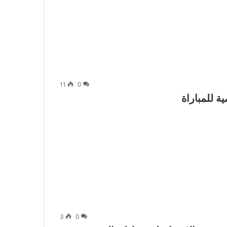
11
0
 للمباراة
3
0