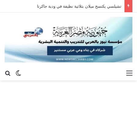
تشيلسي يكتسح ميلان بثلاثية نظيفة في ودية جاكرتا
القائمة
بح
الوضع ا