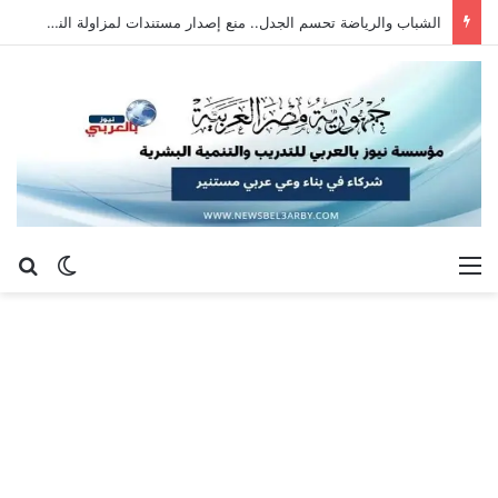
الشباب والرياضة تحسم الجدل.. منع إصدار مستندات لمزاولة النشاط بالمخالفة للقانون
القائمة
بح
الوضع ا