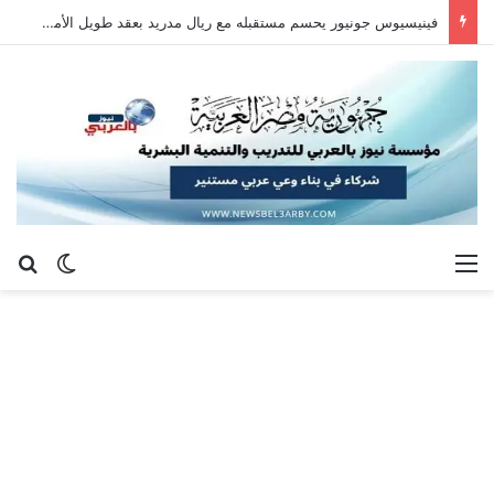
فينيسيوس جونيور يحسم مستقبله مع ريال مدريد بعقد طويل الأمد حتى 2032
القائمة
بح
الوضع ا